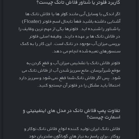
کاربرد فلوتر یا شناور فلاش تانک چیست؟
اگر اندکی با وسایل آبی مانند کولر ها یا فلاش تانک ها
آشنایی داشته باشید قطعاً تابحال اسم فلوتر (Floater)
یا شناور را شنیده اید. فلوترها یکی از مهم ترین وظایف را
در فلاش تانک ها بر عهده دارند. وظیفه اصلی فلوتر
بررسی میزان آب موجود در تانک است. این کار را به کمک
سنسورهای تعبیه شده انجام می دهد.
فلوتر فلاش تانک با تشخیص میزان آب و قطع کردن به
موقع شیرآبرسان، مانع سرریز شدن آب از فلاش تانک می
شود. پس اگر فلاش تانک شما قطع نمی شود و سرریز دارد
احتمالاً باید مشکل را در فلوتر آن جستجو کنید.
تفاوت پمپ فلاش تانک در مدل های اینفینیتی و
اسمارت چیست؟
فلاش تانک ایران
تولید کننده انواع فلاش تانک توکار و
روکار ، برای پاسخ به نیاز های گوناگون مشتریان خود