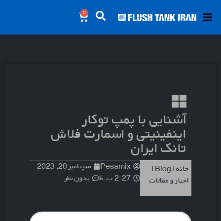
0
آشنایی با پمپ توکار
اینفینیتی و اسمارت فلاش
تانک ایران
Pesamix
سپتامبر 20, 2023
خانه
|
Blog
|
2:27 ب.ظ
بدون نظر
اخبار و مقالات