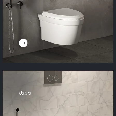
ویرپول