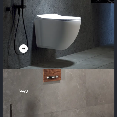
رجینا