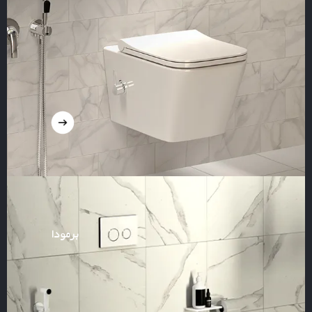
برمودا