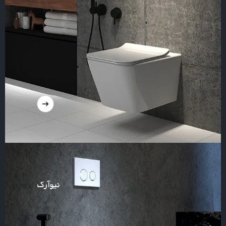
نیوآرک