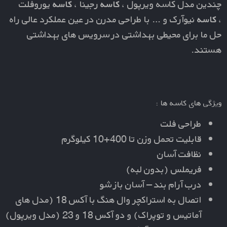
چندین مدل
کاسه ویرپول
،
کاسه
رجینا
،
کاسه
یوروفلت
،
کاسه
نیوآرک
و … با طراحی مدرن در عین عملکرد عالی راه
حل ما برای محیطی بهداشتی در سرویس های بهداشتی
هستند.
ویژگی های کاسه ها :
طراحی فلت
قابلیت تحمل وزن تا 400+10 کیلوگرم
نظافت آسان
فریملس (بدون لبه)
درب آرام بند – آسان باز شو
اتصال به استراکچر وال هنگ با آکس 18 (مدل های
آماتیس و توپراک) و دو آکس 18 و 23 (مدل ویرپول)