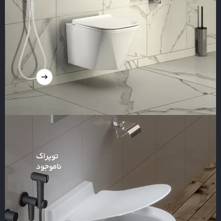
توپراک
ناموجود