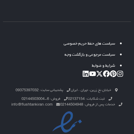
سیاست های حفظ حریم خصوصی
سیاست مرجوعی و بازگشت وجه
شرایط و ضوابط
خیابان نخ زرین، تهران ، ایران
پشتیبانی سایت: 09375397032
ثبت شکایات: 02137154
فروش: 6-02144503004
خدمات پس از فروش: 02144504948
info@flushtankiran.com