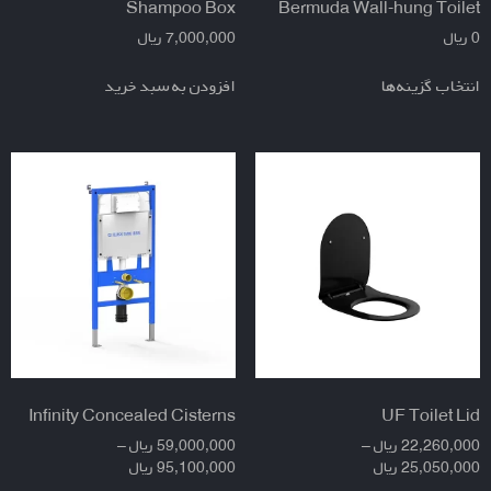
Shampoo Box
Bermuda Wall-hung Toilet
0
ریال
7,000,000
ریال
انتخاب گزینه‌ها
افزودن به سبد خرید
Infinity Concealed Cisterns
UF Toilet Lid
22,260,000
ریال
–
59,000,000
ریال
–
25,050,000
ریال
95,100,000
ریال