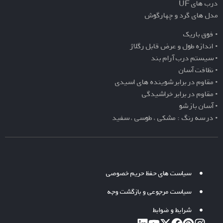
درب های UF
مدل های گرد و چهارگوش
• فوق باریک
• اندازه طول و عرض قابل رگلاژ
• سیستم درب آرام بند
• نظافت آسان
• مقاوم در برابر شوینده های اسیدی
• مقاوم در برابر خراشیدگی
• آسان باز شو
• در سه رنگ : مشکی ، طوسی ، سفید
سیاست های حفظ حریم خصوصی
سیاست مرجوعی و بازگشت وجه
شرایط و ضوابط