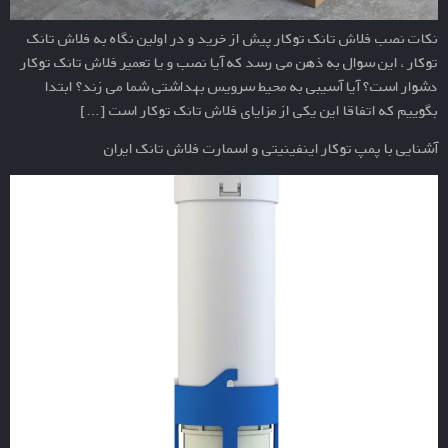
نکات نصب فلاش تانک توکار پیش از خرید و در اولین نگاه به فلاش تانک
توکار ، این سوال به ذهن می رسد که آیا نصب و یا تعمیر فلاش تانک توکار
دشوار است؟ آیا آسیبی به محیط سرویس بهداشتی شما می زند؟ ابتدا
بگوییم که اتفاقا این یکی از مزایای فلاش تانک توکار است […]
آشنایی با پمپ توکار اینفینیتی و اسمارت فلاش تانک ایران