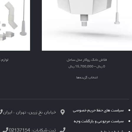
فلاش تانک روکار مدل ساحل
لوازم 
0
ریال
–
15,700,000
ریال
انتخاب گزینه‌ها
سیاست های حفظ حریم خصوصی
خیابان نخ زرین، تهران ، ایران
سیاست مرجوعی و بازگشت وجه
ثبت شکایات: 02137154
شرایط و ضوابط