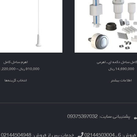
کامل ساحل دکمه ای-اهرمی
اهرم ساحل کامل
14,690,000
ریال
910,000
ریال
–
1,220,000
اطلاعات بیشتر
انتخاب گزینه‌ها
پشتیبانی سایت: 09375397032
فروش: 6-02144503004
خدمات پس از فروش: 02144504948