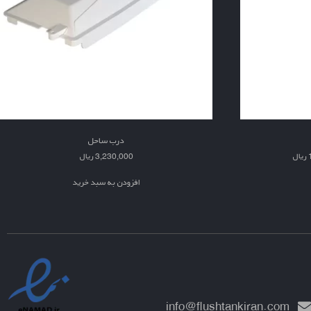
درب ساحل
ریال
3,230,000
ریال
افزودن به سبد خرید
info@flushtankiran.com