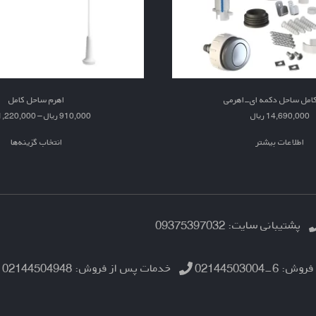
کامل ساحل دکمه ای-اهرمی
اهرم ساحل کامل
14,690,000
ریال
910,000
ریال
–
1,220,000
اطلاعات بیشتر
انتخاب گزینه‌ها
پشتیبانی سایت: 09375397032
فروش: 6-02144503004
خدمات پس از فروش: 02144504948