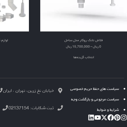
فلاش تانک روکار مدل ساحل
لوازم 
0
ریال
–
15,700,000
ریال
انتخاب گزینه‌ها
سیاست های حفظ حریم خصوصی
خیابان نخ زرین، تهران ، ایران
سیاست مرجوعی و بازگشت وجه
ثبت شکایات: 02137154
شرایط و ضوابط