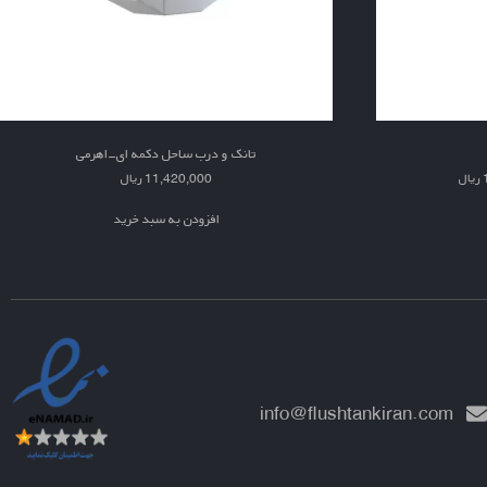
تانک و درب ساحل دکمه ای-اهرمی
ریال
11,420,000
ریال
افزودن به سبد خرید
info@flushtankiran.com