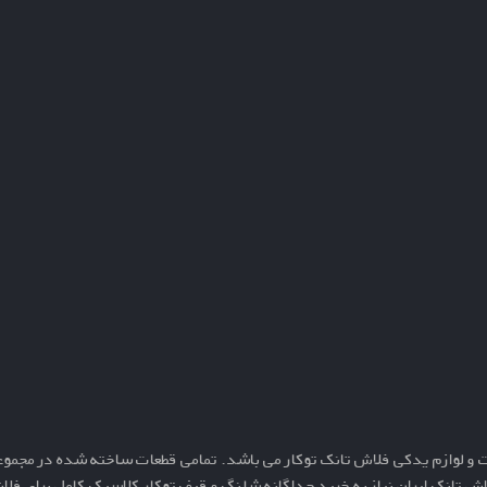
ت و
لوازم یدکی فلاش تانک توکار
می باشد. تمامی قطعات ساخته شده در مجموعه 
 تانک ایران نیاز به خرید جداگانه
شلنگ و قیف توکار کلاسیک کامل
برای فلاش