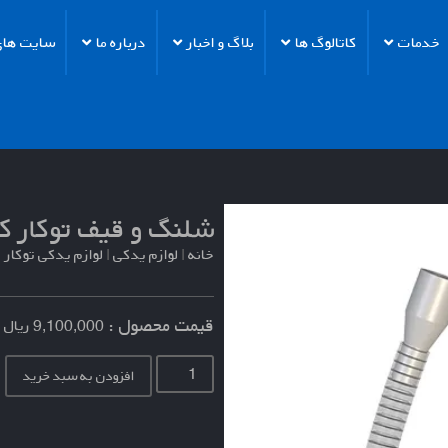
خدمات
کاتالوگ ها
بلاگ و اخبار
درباره ما
سایت های 
شلنگ و قیف توکار ک
خانه
|
لوازم یدکی
|
لوازم یدکی توکار
قیمت محصول :
9,100,000
ریال
افزودن به سبد خرید