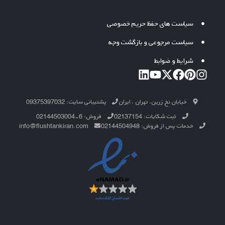
سیاست های حفظ حریم خصوصی
سیاست مرجوعی و بازگشت وجه
شرایط و ضوابط
خیابان نخ زرین، تهران ، ایران
پشتیبانی سایت: 09375397032
ثبت شکایات: 02137154
فروش: 6-02144503004
خدمات پس از فروش: 02144504948
info@flushtankiran.com