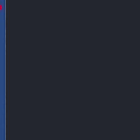
کله قندی فلوتر
دیافراگم فلوتر توکار
فلوتر توکار