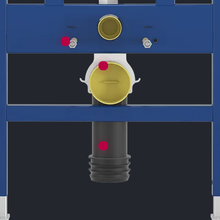
اورینگ پمپ توکار
لاستیک پمپ توکار
پ
یچ اتصال کاسه به استراکچر
بست دو تکه لوله ال
فاضلابی
لوله ال فاضلابی 8