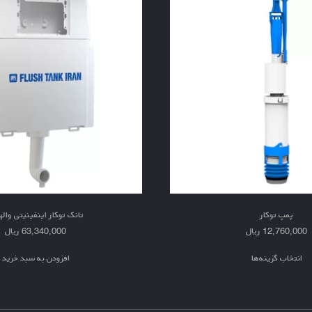
پمپ توکار
تانک توکار اینفینیتی وال
12,760,000
ریال
63,340,000
ریال
انتخاب گزینه‌ها
افزودن به سبد خرید