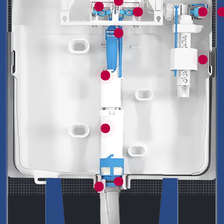
شیر پیسوار
شلنگ پیسوار اینفینیتی
جعبه فرمان
قاب نگهدارنده جعبه فرمان
شیطونک
پایه شیطونک بزرگ و کوچک
پل کوچک و بزرگ پمپ
فریم فلزی توکار
ب
ست نگهدارنده پمپ
پمپ اینفینیتی