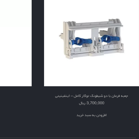
جعبه فرمان با دو شیطونک توکار کامل – اینفینیتی
3,700,000
ریال
افزودن به سبد خرید