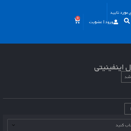
مورد تایید
0
ورود | عضویت
 اینفینیتی
اشد