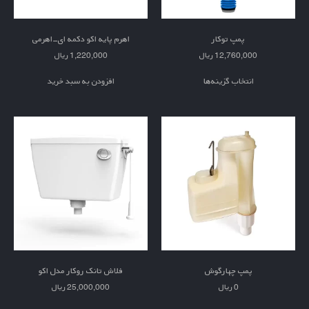
پمپ توکار
اهرم پایه اکو دکمه ای-اهرمی
12,760,000
ریال
1,220,000
ریال
انتخاب گزینه‌ها
افزودن به سبد خرید
پمپ چهارگوش
فلاش تانک روکار مدل اکو
0
ریال
25,000,000
ریال