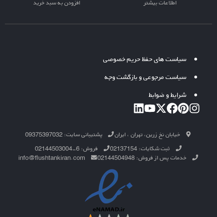
اطلاعات بیشتر
افزودن به سبد خرید
سیاست های حفظ حریم خصوصی
سیاست مرجوعی و بازگشت وجه
شرایط و ضوابط
خیابان نخ زرین، تهران ، ایران
پشتیبانی سایت: 09375397032
ثبت شکایات: 02137154
فروش: 6-02144503004
خدمات پس از فروش: 02144504948
info@flushtankiran.com